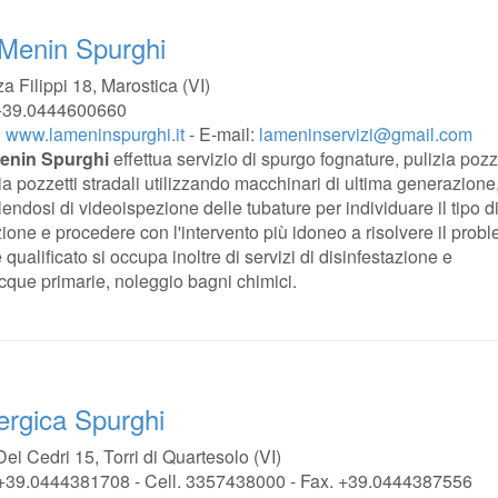
Menin Spurghi
a Filippi 18, Marostica (VI)
 +39.0444600660
:
www.lameninspurghi.it
- E-mail:
lameninservizi@gmail.com
enin Spurghi
effettua servizio di spurgo fognature, pulizia pozz
ia pozzetti stradali utilizzando macchinari di ultima generazione
endosi di videoispezione delle tubature per individuare il tipo d
zione e procedere con l'intervento più idoneo a risolvere il prob
ualificato si occupa inoltre di servizi di disinfestazione e
cque primarie, noleggio bagni chimici.
ergica Spurghi
Dei Cedri 15, Torri di Quartesolo (VI)
 +39.0444381708 - Cell. 3357438000 - Fax. +39.0444387556