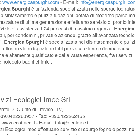
:
www.energicaspurghi.com
- E-mail:
info@energicaspurghi.co
rgica Spurghi
è un'azienda specializzata nello spurgo fognatur
, disintasamento e pulizia tubazioni, dotata di moderno parco m
trezzature di ultima generazione effettuano servizio di pronto int
rvizio di assistenza h24 per casi di massima urgenza.
Energica
riali, per condomini, privati e aziende, grazie all'avanzata tecnol
i.
Energica Spurghi
è specializzata nel disintasamento e pulizi
effettuano video ispezione tubi per valutazione e ricerca causa
ale altamente qualificato e dalla vasta esperienza, fra i servizi
 e noleggio bagni chimici.
vizi Ecologici Imec Srl
attei 7, Quinto di Treviso (TV)
 +39.0422263957 - Fax: +39.0422262465
 www.ecoimec.it - E-mail: info@ecoimec.it
zi Ecologici Imec effettuano servizio di spurgo fogne e pozzi ner