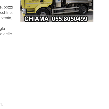
m
e, pozzi
acchine,
ervento,
ogia
a delle
i,