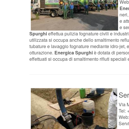
Web
Ene
neri
e at
e se
Spurghi
effettua pulizia fognature civili e indust
utilizzata si occupa anche dello smaltimento reflu
tubature e lavaggio fognature mediante idro-jet, 
otturazione.
Energica Spurghi
è dotata di person
effettuati si occupa di smaltimento rifiuti speciali
Ser
Via M
Tel:
Web:
Servi