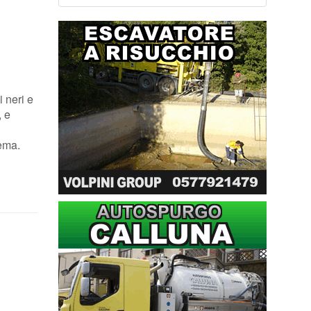
i neri e
, e
i
lema.