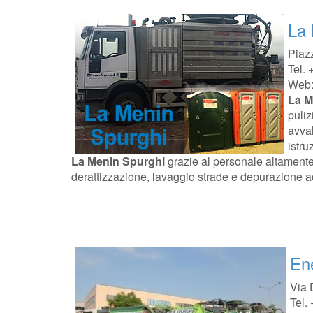
La 
Piazz
Tel.
Web
La M
puliz
avval
istru
La Menin Spurghi
grazie al personale altamente q
derattizzazione, lavaggio strade e depurazione a
En
Via 
Tel.