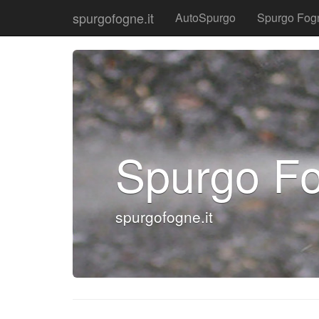
spurgofogne.it
AutoSpurgo
Spurgo Fog
Spurgo Fo
spurgofogne.it