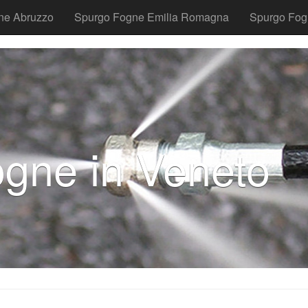
ne Abruzzo
Spurgo Fogne Emilia Romagna
Spurgo Fog
gne in Veneto