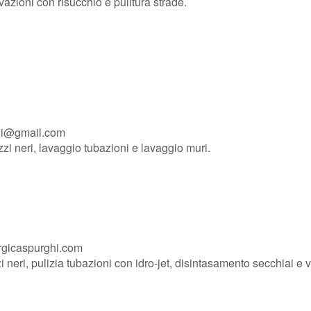
azioni con risucchio e pulitura strade.
hi@gmail.com
zi neri, lavaggio tubazioni e lavaggio muri.
rgicaspurghi.com
 neri, pulizia tubazioni con idro-jet, disintasamento secchiai e 